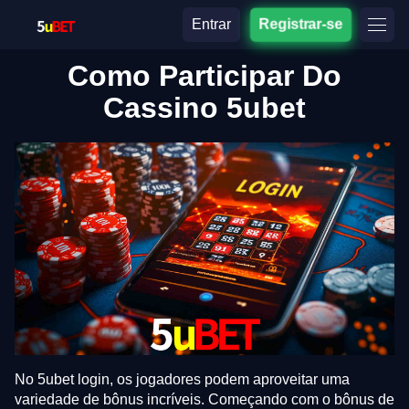
Entrar
Registrar-se
Como Participar Do
Cassino 5ubet
No 5ubet login, os jogadores podem aproveitar uma
variedade de bônus incríveis. Começando com o bônus de