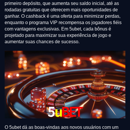
primeiro depósito, que aumenta seu saldo inicial, até as
rodadas gratuitas que oferecem mais oportunidades de
ganhar. O cashback é uma oferta para minimizar perdas,
enquanto o programa VIP recompensa os jogadores fiéis
com vantagens exclusivas. Em 5ubet, cada bônus é
projetado para maximizar sua experiência de jogo e
aumentar suas chances de sucesso.
O 5ubet dá as boas-vindas aos novos usuários com um