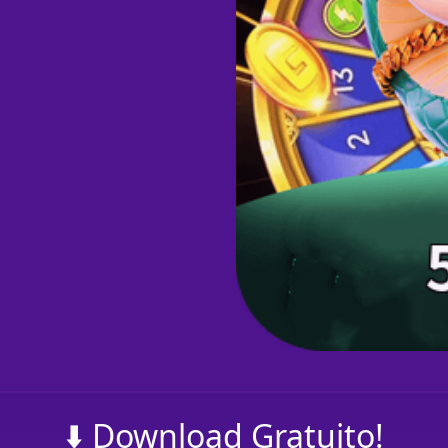
⬇️ Download Gratuito!