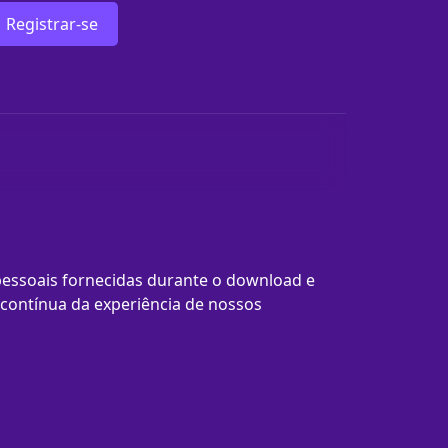
Registrar-se
pessoais fornecidas durante o download e
 contínua da experiência de nossos