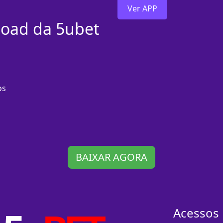
Ver APP
load da 5ubet
os
BAIXAR AGORA
Acessos