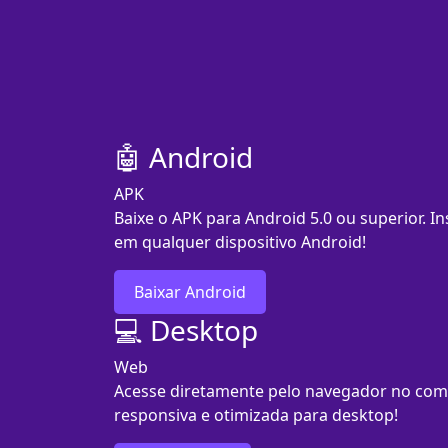
🤖 Android
APK
Baixe o APK para Android 5.0 ou superior. In
em qualquer dispositivo Android!
Baixar Android
💻 Desktop
Web
Acesse diretamente pelo navegador no comp
responsiva e otimizada para desktop!