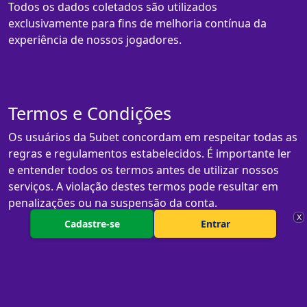
Todos os dados coletados são utilizados
exclusivamente para fins de melhoria contínua da
experiência de nossos jogadores.
Termos e Condições
Os usuários da 5ubet concordam em respeitar todas as
regras e regulamentos estabelecidos. É importante ler
e entender todos os termos antes de utilizar nossos
serviços. A violação destes termos pode resultar em
penalizações ou na suspensão da conta.
X
Cadastre-se
Entrar