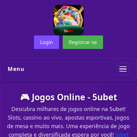
Login
Registrar-se
Menu
🎮 Jogos Online - 5ubet
Descubra milhares de jogos online na 5ubet!
Slots, cassino ao vivo, apostas esportivas, jogos
de mesa e muito mais. Uma experiência de jogo
completa e diversificada espera por você!
jjjbet