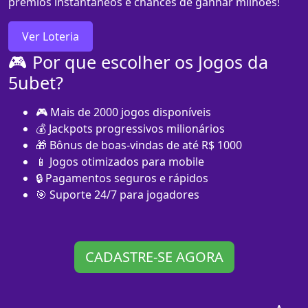
prêmios instantâneos e chances de ganhar milhões!
Ver Loteria
🎮 Por que escolher os Jogos da
5ubet?
🎮 Mais de 2000 jogos disponíveis
💰 Jackpots progressivos milionários
🎁 Bônus de boas-vindas de até R$ 1000
📱 Jogos otimizados para mobile
🔒 Pagamentos seguros e rápidos
🎯 Suporte 24/7 para jogadores
CADASTRE-SE AGORA