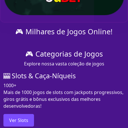
🎮 Milhares de Jogos Online!
🎮 Categorias de Jogos
Explore nossa vasta coleção de jogos
🎰 Slots & Caça-Níqueis
1000+
Mais de 1000 jogos de slots com jackpots progressivos,
giros grátis e bônus exclusivos das melhores
desenvolvedoras!
Ver Slots