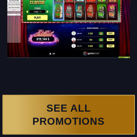
SEE ALL
PROMOTIONS