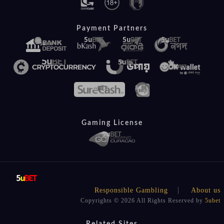
Payment Partners
Gaming License
Responsible Gambling
About us
Copyrights © 2026 All Rights Reserved by
5ubet
Related Sites