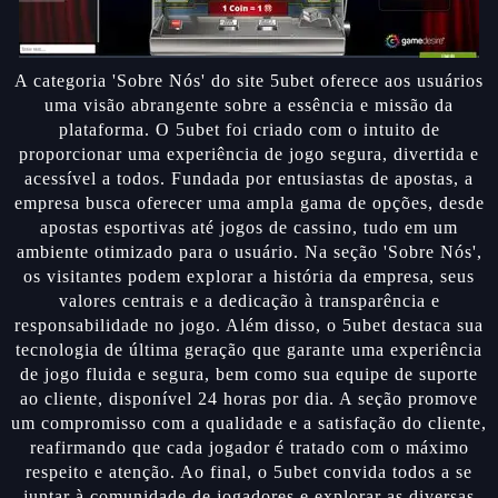
A categoria 'Sobre Nós' do site 5ubet oferece aos usuários
uma visão abrangente sobre a essência e missão da
plataforma. O 5ubet foi criado com o intuito de
proporcionar uma experiência de jogo segura, divertida e
acessível a todos. Fundada por entusiastas de apostas, a
empresa busca oferecer uma ampla gama de opções, desde
apostas esportivas até jogos de cassino, tudo em um
ambiente otimizado para o usuário. Na seção 'Sobre Nós',
os visitantes podem explorar a história da empresa, seus
valores centrais e a dedicação à transparência e
responsabilidade no jogo. Além disso, o 5ubet destaca sua
tecnologia de última geração que garante uma experiência
de jogo fluida e segura, bem como sua equipe de suporte
ao cliente, disponível 24 horas por dia. A seção promove
um compromisso com a qualidade e a satisfação do cliente,
reafirmando que cada jogador é tratado com o máximo
respeito e atenção. Ao final, o 5ubet convida todos a se
juntar à comunidade de jogadores e explorar as diversas