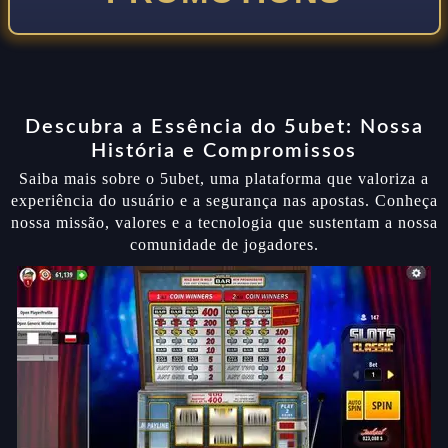
Descubra a Essência do 5ubet: Nossa
História e Compromissos
Saiba mais sobre o 5ubet, uma plataforma que valoriza a
experiência do usuário e a segurança nas apostas. Conheça
nossa missão, valores e a tecnologia que sustentam a nossa
comunidade de jogadores.