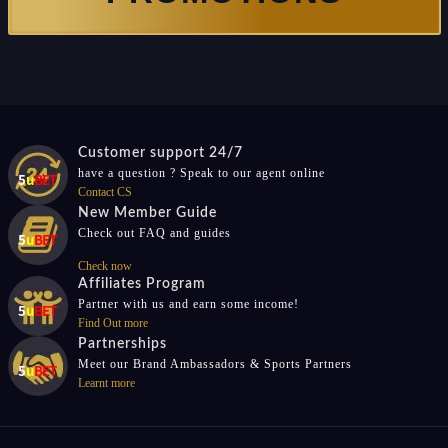
Customer support 24/7
have a question ? Speak to our agent online
Contact CS
New Member Guide
Check out FAQ and guides
Check now
Affiliates Program
Partner with us and earn some income!
Find Out more
Partnerships
Meet our Brand Ambassadors & Sports Partners
Learnt more