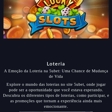
Loteria
A Emoção da Loteria na 5ubet: Uma Chance de Mudança
de Vida
Explore o mundo das loterias no site 5ubet, onde jogar
pode ser a oportunidade que você estava esperando.
Descubra os diferentes tipos de loterias, como participar, e
as promoções que tornam a experiência ainda mais
emocionante.